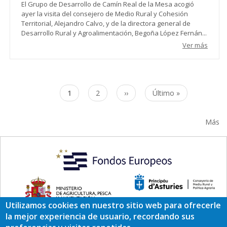
El Grupo de Desarrollo de Camín Real de la Mesa acogió
ayer la visita del consejero de Medio Rural y Cohesión
Territorial, Alejandro Calvo, y de la directora general de
Desarrollo Rural y Agroalimentación, Begoña López Fernán...
Ver más
Paginación
Página
1
Page
2
Siguiente
››
Última
Último »
actual
página
página
Más
Utilizamos cookies en nuestro sitio web para ofrecerle
la mejor experiencia de usuario, recordando sus