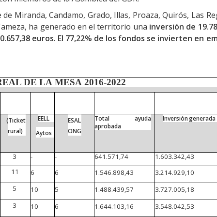
 de Miranda, Candamo, Grado, Illas, Proaza, Quirós, Las Re
Tameza, ha generado en el territorio una
inversión de 19.78
0.657,38 euros. El 77,22% de los fondos se invierten en e
REAL
DE
LA
MESA
2016-2022
EELL
Total
ayuda
Inversión
generada
(Ticket
ESAL
aprobada
rural)
ONG
Aytos
-
-
641.571,74
1.603.342,43
3
11
6
6
1.546.898,43
3.214.929,10
5
10
5
1.488.439,57
3.727.005,18
3
10
6
1.644.103,16
3.548.042,53