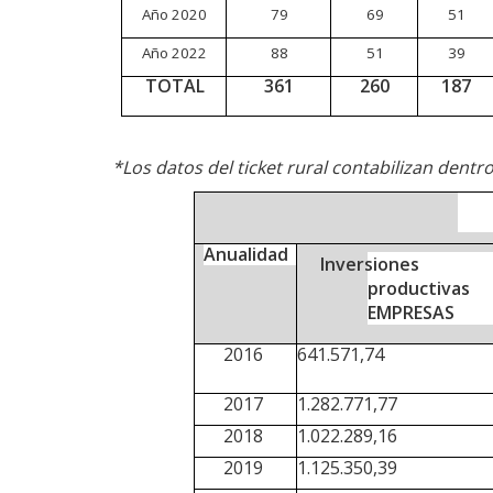
Año
2020
79
69
51
Año
2022
88
51
39
TOTAL
361
260
187
*Los datos del ticket rural contabilizan dentr
Anualidad
Inversiones
productivas
EMPRESAS
2016
641.571,74
2017
1.282.771,77
2018
1.022.289,16
2019
1.125.350,39