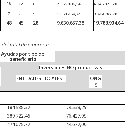
19
12
6
2.655.186,14
4.345.825,70
7
7
5
1.654.458,34
3.349.789.70
48
45
28
9.630.657,38
19.788.934,64
o del total de empresas
Ayudas
por
tipo
de
beneficiario
Inversiones
NO
productivas
ENTIDADES
LOCALES
ONG
´S
184.588,37
79.538,29
389.722,46
76.427,95
474.075,77
44.677,00