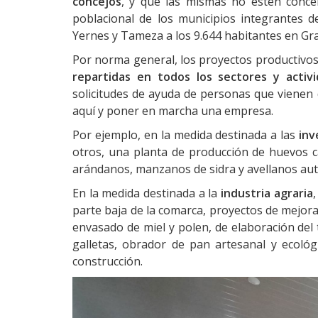
concejos
, y que las mismas no
estén conce
poblacional
de
los
municipios
integrantes
d
Yernes y Tameza a los 9.644 habitantes en Gr
Por norma general, los proyectos productivos
repartidas
en
todos
los
sectores
y
activ
solicitudes de ayuda de personas que vienen
aquí y poner en
marcha una
empresa.
Por ejemplo, en la medida destinada a las
inv
otros, una planta de producción de huevos 
arándanos, manzanos de sidra y
avellanos
aut
En la medida destinada a la
industria agraria
parte baja de la comarca, proyectos de
mejor
envasado de miel
y polen, de elaboración del t
galletas, obrador de pan artesanal y ecológ
construcción.