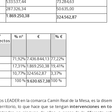
533.537,44
73.284,63
287.326,34
50.635,00
1.869.250,38
324.562,87
º
% nº
€
% €
ectos
71,92%
7.436.844,13
77,22%
17,31%
1.869.250,38
19,41%
10,77%
324.562,87
3,37%
100
%
100
%
9.630.657,38
ndos LEADER en la comarca Camín Real de
la Mesa, es la dise
rritorio, lo
que hace que se tengan
intervenciones en to