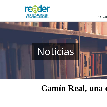
Pasar
al
contenido
READ
principal
Noticias
Camín Real, una 