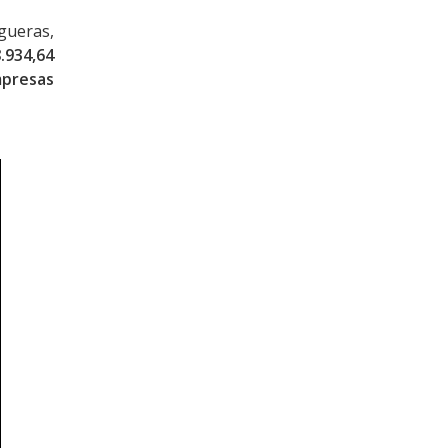
gueras,
.934,64
mpresas