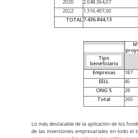
2020
2.048.364,07
2022
1.316.497,00
7.436.844,13
TOTAL
N
proy
Tipo
beneficiario
Empresas
187
EELL
45
ONG´S
28
Total
260
Lo más destacable de la aplicación de los fo
de las inversiones empresariales en todo el te