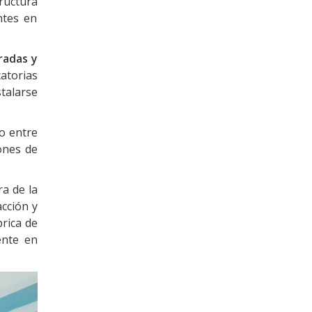
ructura
ntes en
radas
y
atorias
stalarse
o entre
ones de
ra de la
acción y
brica de
ente en