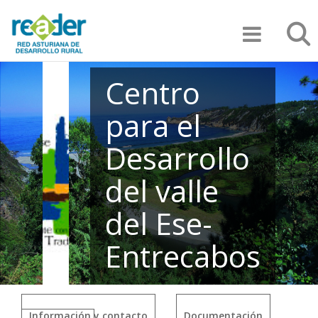
Pasar
Búsqu
al
contenido
principal
Centro
para el
Desarrollo
del valle
del Ese-
Entrecabos
Información y contacto
Documentación