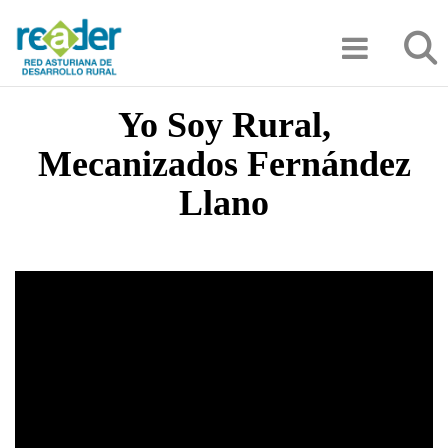
Pasar
Búsqu
al
contenido
principal
Yo Soy Rural,
Mecanizados Fernández
Llano
Video