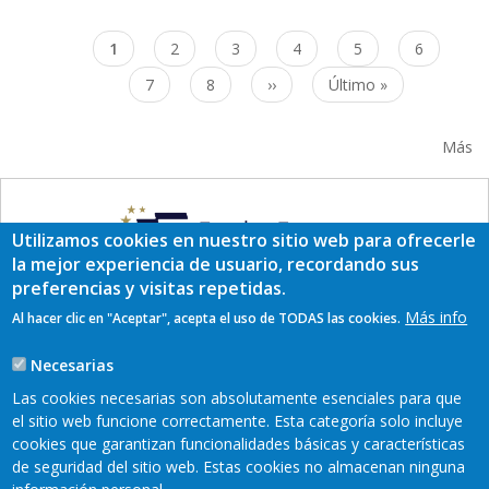
Paginación
Página
1
Page
2
Page
3
Page
4
Page
5
Page
6
actual
Page
7
Page
8
Siguiente
››
Última
Último »
página
página
Más
Utilizamos cookies en nuestro sitio web para ofrecerle
la mejor experiencia de usuario, recordando sus
preferencias y visitas repetidas.
Más info
Al hacer clic en "Aceptar", acepta el uso de TODAS las cookies.
Necesarias
Las cookies necesarias son absolutamente esenciales para que
el sitio web funcione correctamente. Esta categoría solo incluye
cookies que garantizan funcionalidades básicas y características
de seguridad del sitio web. Estas cookies no almacenan ninguna