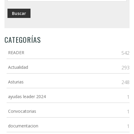
CATEGORÍAS
READER
542
Actualidad
293
Asturias
248
ayudas leader 2024
1
Convocatorias
1
documentacion
1