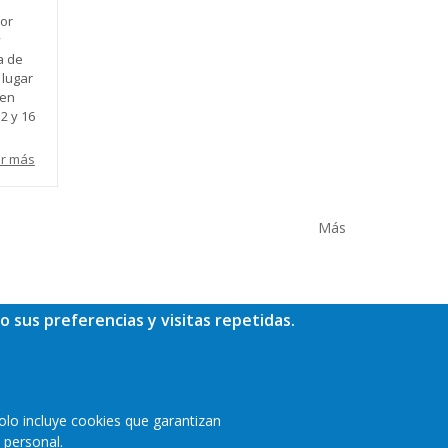
or
y
a de
 lugar
 en
12 y 16
r más
Más
o sus preferencias y visitas repetidas.
olo incluye cookies que garantizan
 personal.