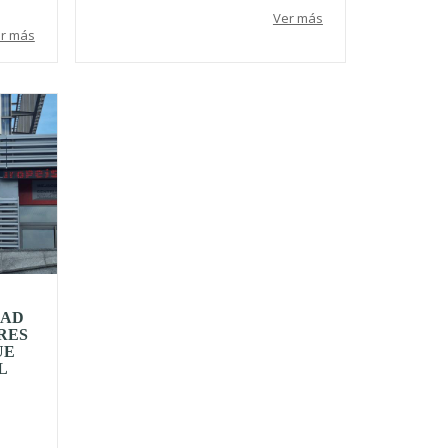
Ver más
r más
DAD
RES
UE
L