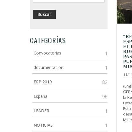
“R
CATEGORÍAS
ES
EL
RUR
Convocatorias
1
PAS
PUE
MU
documentacion
1
11/1
ERP 2019
82
(Eng
GERM
España
96
la R
Desa
Esta 
LEADER
1
desar
Miem
NOTICIAS
1