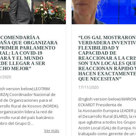
ECOMENDARÍA A
“LOS GAL MOSTRARON
PAÑA QUE ORGANIZARA
VERDADERA INVENTIV
 PRIMER PARLAMENTO
FLEXIBILIDAD Y
AL: LA COVID-19
CAPACIDAD DE
ARÁ Y EL MUNDO
REACCIONAR A LA CRIS
DE LLEGAR A SER
SON TAN LOCALES QU
CHO MEJOR”
REACCIONAN RÁPIDO 
HACEN EXACTAMENTE
1/2020
QUE NECESITAN”
17/11/2020
lish version below) LEOTRIM
IZAJ Coordinador Nacional de
(English version below) MARIO
ed de Organizaciones para el
ECKARDT Presidenta de
rrollo Rural de Kosovo (NORDK).
la Asociación Europea LEADER 
organización lidera la red de
el Desarrollo Rural (ELARD), la 
rollo rural del país balcánico.
que aglutina a todos los Grupo
bro del Grupo D...
Acción Local (GAL) de Europa. H
Ver más
trabajado como gerente de un