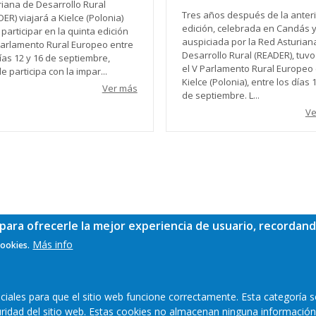
riana de Desarrollo Rural
Tres años después de la anteri
ER) viajará a Kielce (Polonia)
edición, celebrada en Candás 
participar en la quinta edición
auspiciada por la Red Asturian
Parlamento Rural Europeo entre
Desarrollo Rural (READER), tuvo
ías 12 y 16 de septiembre,
el V Parlamento Rural Europeo
 participa con la impar...
Kielce (Polonia), entre los días 
Ver más
de septiembre. L...
Ve
para ofrecerle la mejor experiencia de usuario, recordand
Más info
cookies.
ales para que el sitio web funcione correctamente. Esta categoría s
guridad del sitio web. Estas cookies no almacenan ninguna información