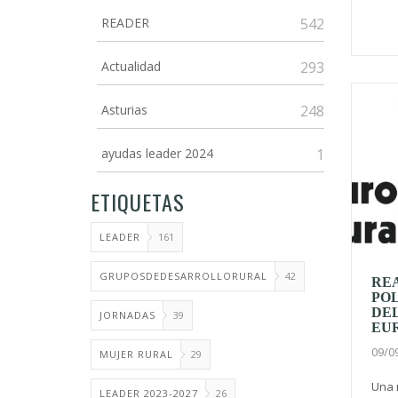
READER
542
Actualidad
293
Asturias
248
ayudas leader 2024
1
ETIQUETAS
LEADER
161
GRUPOSDEDESARROLLORURAL
42
REA
POL
DE
JORNADAS
39
EU
09/0
MUJER RURAL
29
Una 
LEADER 2023-2027
26