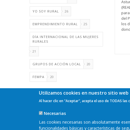
Astu
(READ
YO SOY RURAL
26
para 
del 
los d
EMPRENDIMIENTO RURAL
25
donde
DÏA INTERNACIONAL DE LAS MUJERES
RURALES
21
GRUPOS DE ACCIÓN LOCAL
20
FEMPA
20
Utilizamos cookies en nuestro sitio web 
Al hacer clic en "Aceptar", acepta el uso de TODAS las 
Necesarias
Las cookies necesarias son absolutamente esenci
funcionalidades básicas y características de se