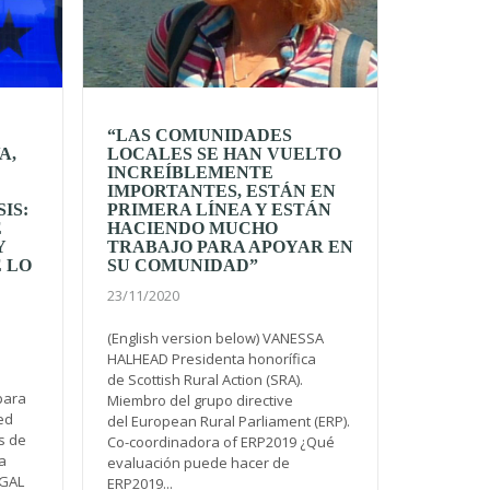
“LAS COMUNIDADES
A,
LOCALES SE HAN VUELTO
INCREÍBLEMENTE
IMPORTANTES, ESTÁN EN
IS:
PRIMERA LÍNEA Y ESTÁN
E
HACIENDO MUCHO
Y
TRABAJO PARA APOYAR EN
 LO
SU COMUNIDAD”
23/11/2020
(English version below) VANESSA
N
HALHEAD Presidenta honorífica
de Scottish Rural Action (SRA).
para
Miembro del grupo directive
red
del European Rural Parliament (ERP).
s de
Co-coordinadora of ERP2019 ¿Qué
a
evaluación puede hacer de
 GAL
ERP2019...