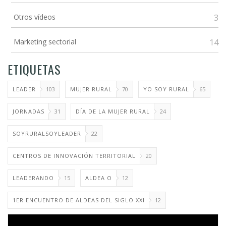
Otros vídeos
3
Marketing sectorial
14
ETIQUETAS
LEADER
103
MUJER RURAL
70
YO SOY RURAL
65
JORNADAS
31
DÍA DE LA MUJER RURAL
24
SOYRURALSOYLEADER
22
CENTROS DE INNOVACIÓN TERRITORIAL
20
LEADERANDO
15
ALDEA O
12
1ER ENCUENTRO DE ALDEAS DEL SIGLO XXI
12
Video