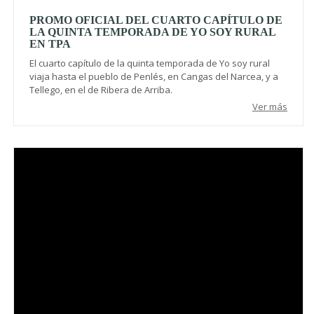
PROMO OFICIAL DEL CUARTO CAPÍTULO DE
LA QUINTA TEMPORADA DE YO SOY RURAL
EN TPA
El cuarto capítulo de la quinta temporada de Yo soy rural
viaja hasta el pueblo de Penlés, en Cangas del Narcea, y a
Tellego, en el de Ribera de Arriba.
Ver más
Video