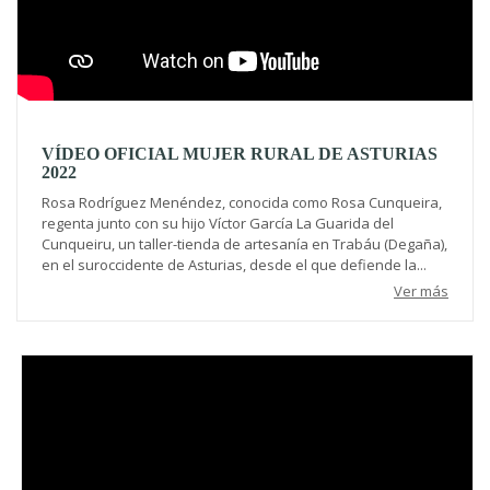
VÍDEO OFICIAL MUJER RURAL DE ASTURIAS
2022
Rosa Rodríguez Menéndez, conocida como Rosa Cunqueira,
regenta junto con su hijo Víctor García La Guarida del
Cunqueiru, un taller-tienda de artesanía en Trabáu (Degaña),
en el suroccidente de Asturias, desde el que defiende la...
Ver más
Video