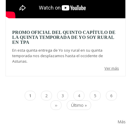
PROMO OFICIAL DEL QUINTO CAPÍTULO DE
LA QUINTA TEMPORADA DE YO SOY RURAL
EN TPA
En esta quinta entrega de Yo soy rural en su quinta
temporada nos desplazamos hasta el occidente de
Asturias.
Ver más
Paginación
Página
1
Page
2
Page
3
Page
4
Page
5
Page
6
actual
Siguiente
››
Última
Último »
página
página
Más