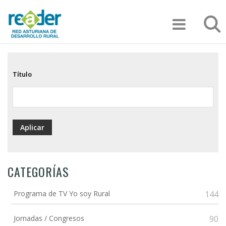
Pasar
Búsqu
al
contenido
principal
Título
CATEGORÍAS
Programa de TV Yo soy Rural
144
Jornadas / Congresos
90