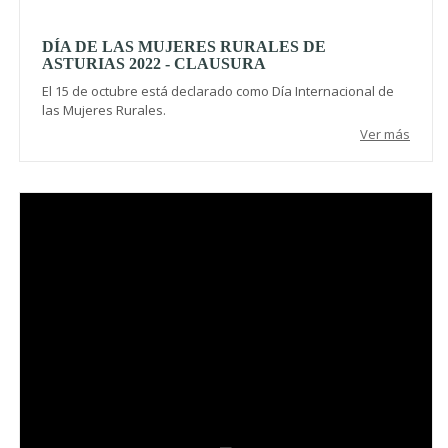
DÍA DE LAS MUJERES RURALES DE
ASTURIAS 2022 - CLAUSURA
El 15 de octubre está declarado como Día Internacional de
las Mujeres Rurales.
Ver más
Video