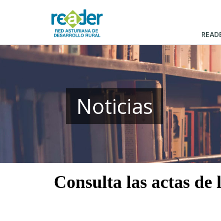
Pasar
al
contenido
READ
principal
Noticias
Consulta las actas de